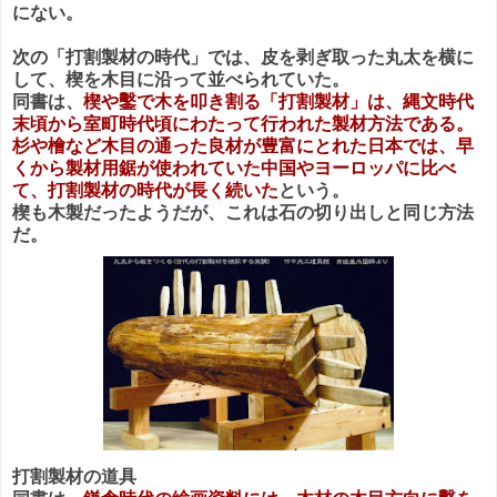
にない。
次の「打割製材の時代」では、皮を剥ぎ取った丸太を横に
して、楔を木目に沿って並べられていた。
同書は、
楔や鑿で木を叩き割る「打割製材」は、縄文時代
末頃から室町時代頃にわたって行われた製材方法である。
杉や檜など木目の通った良材が豊富にとれた日本では、早
くから製材用鋸が使われていた中国やヨーロッパに比べ
て、打割製材の時代が長く続いた
という。
楔も木製だったようだが、これは石の切り出しと同じ方法
だ。
打割製材の道具