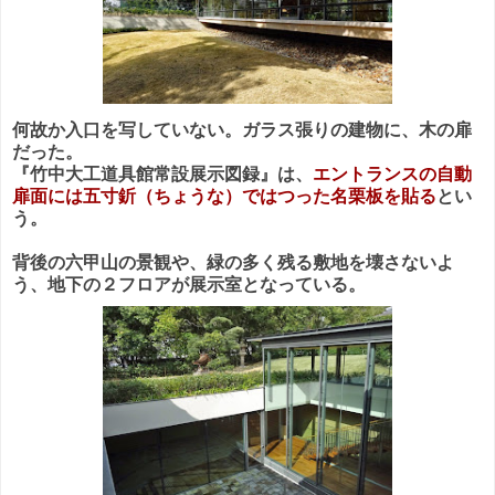
何故か入口を写していない。ガラス張りの建物に、木の扉
だった。
『竹中大工道具館常設展示図録』は、
エントランスの自動
扉面には五寸釿（ちょうな）ではつった名栗板を貼る
とい
う。
背後の六甲山の景観や、緑の多く残る敷地を壊さないよ
う、地下の２フロアが展示室となっている。