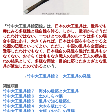
『竹中大工道具館図録』は、
日本の大工道具は、世界でも
稀にみる多様性と独自性を誇る。しかし、最初からそうだ
ったわけではない。一つひとつの道具のルーツは多くの場
合中国にあり、大きくみれば、日本は中国を中心とする文
化圏の辺境といってよい。ただし、中国の道具を全面的に
受容したわけでもなく、日本独自の発達を遂げた道具も少
なくない。おそらくは名もなき職人の知恵と工夫の積み重
ねの結果として、多様な用途・目的に応じたさまざまな道
具が誕生したのである
という。
→
竹中大工道具館２ 大工道具の発達
関連項目
竹中大工道具館７ 海外の建築と大工道具
竹中大工道具館６ 土のしらべ展
竹中大工道具館５ 道具で知る建築史
竹中大工道具館４ 大木を板にする
竹中大工道具館３ 大鋸（おが）の登場