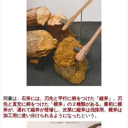
同書は、
石斧には、刃先と平行に柄をつけた「縦斧」、刃
先と直交に柄をつけた「横斧」の２種類がある。最初に横
斧が、遅れて縦斧が登場し、次第に縦斧は伐採用、横斧は
加工用に使い分けられるようになった
という。