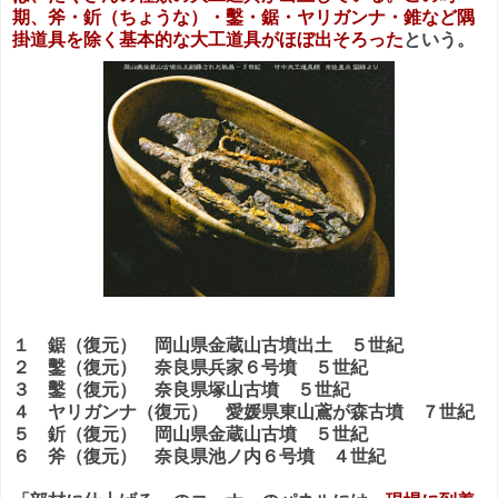
期、斧・釿（ちょうな）・鑿・鋸・ヤリガンナ・錐など隅
掛道具を除く基本的な大工道具がほぼ出そろった
という。
１ 鋸（復元） 岡山県金蔵山古墳出土 ５世紀
２ 鑿（復元） 奈良県兵家６号墳 ５世紀
３ 鑿（復元） 奈良県塚山古墳 ５世紀
４ ヤリガンナ（復元） 愛媛県東山鳶が森古墳 ７世紀
５ 釿（復元） 岡山県金蔵山古墳 ５世紀
６ 斧（復元） 奈良県池ノ内６号墳 ４世紀