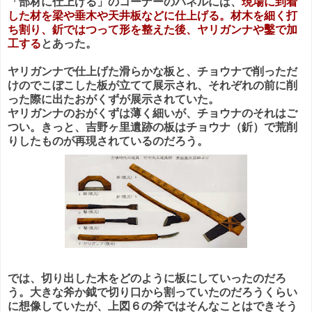
「部材に仕上げる」のコーナーのパネルには、
現場に到着
した材を梁や垂木や天井板などに仕上げる。材木を細く打
ち割り、釿ではつって形を整えた後、ヤリガンナや鑿で加
工する
とあった。
ヤリガンナで仕上げた滑らかな板と、チョウナで削っただ
けのでこぼこした板が立てて展示され、それぞれの前に削
った際に出たおがくずが展示されていた。
ヤリガンナのおがくずは薄く細いが、チョウナのそれはご
つい。きっと、吉野ヶ里遺跡の板はチョウナ（釿）で荒削
りしたものが再現されているのだろう。
では、切り出した木をどのように板にしていったのだろ
う。大きな斧か鉞で切り口から割っていたのだろうくらい
に想像していたが、上図６の斧ではそんなことはできそう