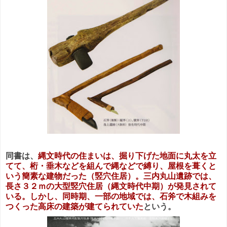
同書は、
縄文時代の住まいは、掘り下げた地面に丸太を立
てて、桁・垂木などを組んで縄などで縛り、屋根を葺くと
いう簡素な建物だった（竪穴住居）。三内丸山遺跡では、
長さ３２ｍの大型竪穴住居（縄文時代中期）が発見されて
いる。しかし、同時期、一部の地域では、石斧で木組みを
つくった高床の建築が建てられていた
という。