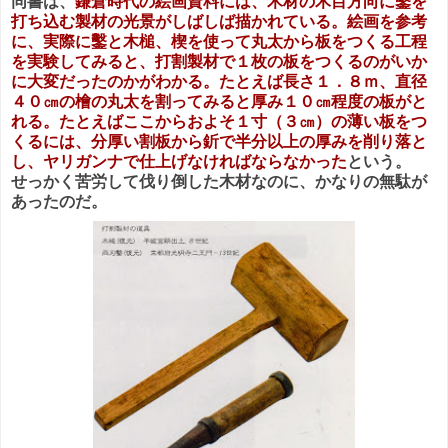
同書は、
鎌倉時代の絵画資料には、木材の木目方向に鑿を
打ち込む製材の光景がしばしば描かれている。絵画を参考
に、実際に鑿と木槌、楔を使って丸太から板をつくる工程
を実験してみると、打割製材で１枚の板をつくるのがいか
に大変だったのかがわかる。たとえば長さ１．８ｍ、直径
４０㎝の檜の丸太を割ってみると厚み１０㎝程度の板がと
れる。たとえばここからおよそ１寸（３㎝）の薄い板をつ
くるには、分厚い割板から釿で半分以上の厚みを削り落と
し、ヤリガンナで仕上げなければならなかった
という。
せっかく苦労して伐り倒した木材なのに、かなりの無駄が
あったのだ。