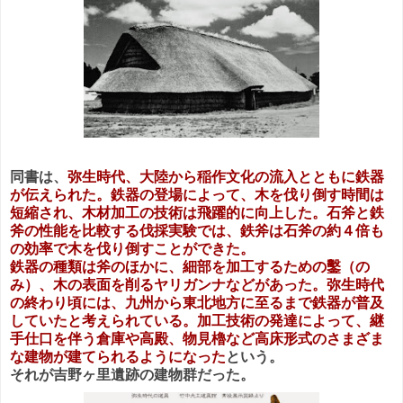
同書は、
弥生時代、大陸から稲作文化の流入とともに鉄器
が伝えられた。鉄器の登場によって、木を伐り倒す時間は
短縮され、木材加工の技術は飛躍的に向上した。石斧と鉄
斧の性能を比較する伐採実験では、鉄斧は石斧の約４倍も
の効率で木を伐り倒すことができた。
鉄器の種類は斧のほかに、細部を加工するための鑿（の
み）、木の表面を削るヤリガンナなどがあった。弥生時代
の終わり頃には、九州から東北地方に至るまで鉄器が普及
していたと考えられている。加工技術の発達によって、継
手仕口を伴う倉庫や高殿、物見櫓など高床形式のさまざま
な建物が建てられるようになった
という。
それが吉野ヶ里遺跡の建物群だった。