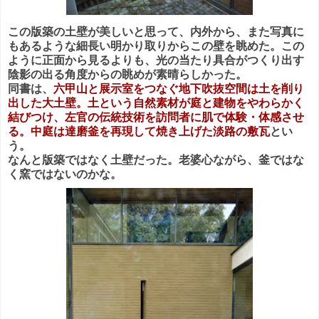
この版築の土壁が美しいと思って、内外から、また写真に
もあるような細長い明かり取りからこの壁を眺めた。この
ように正面から見るよりも、光の当たり具合がつくり出す
陰影の出る角度からの眺めが素晴らしかった。
同書は、
六甲山と展示室をつなぐ地下吹抜空間は土を削り
出した大土壁。土という自然素材が庭と建物をやわらかく
結びつけ、左官の伝統技術を訪問者に肌で体験・体感させ
る。中庭は達磨釜を再現して焼き上げた淡路の敷瓦
とい
う。
なんと版築ではなく土壁だった。老婆心ながら、釜ではな
く窯ではないのかな。